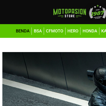
BENDA
BSA
CFMOTO
HERO
HONDA
K