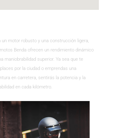
 un motor robusto y una construcción ligera,
 motos Benda ofrecen un rendimiento dinámico
na maniobrabilidad superior. Ya sea que te
places por la ciudad o emprendas una
ntura en carretera, sentirás la potencia y la
abilidad en cada kilómetro.