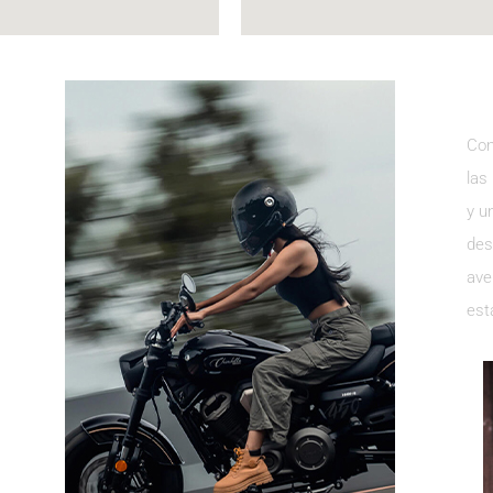
Con
las
y u
des
ave
est