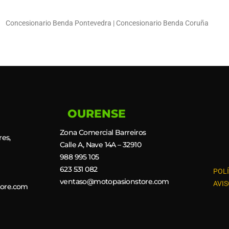
Concesionario Benda Pontevedra | Concesionario Benda Coruña
OURENSE
Zona Comercial Barreiros
res,
Calle A, Nave 14A – 32910
988 995 105
623 531 082
POLÍ
ventaso@motopasionstore.com
AVIS
ore.com