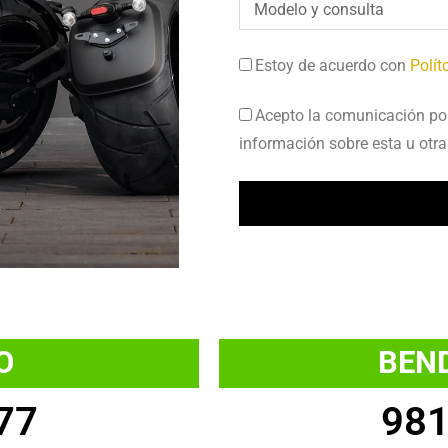
Estoy de acuerdo con
Polít
Acepto la comunicación por 
información sobre esta u otra
LOS
OS
O
BEN
77
981
A