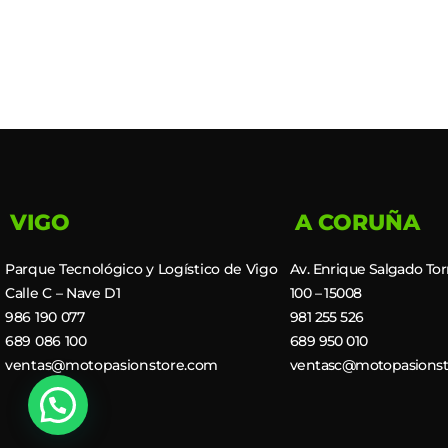
VIGO
A CORUÑA
Parque Tecnológico y Logístico de Vigo
Av. Enrique Salgado Tor
Calle C – Nave D1
100 – 15008
986 190 077
981 255 526
689 086 100
689 950 010
ventas@motopasionstore.com
ventasc@motopasionst