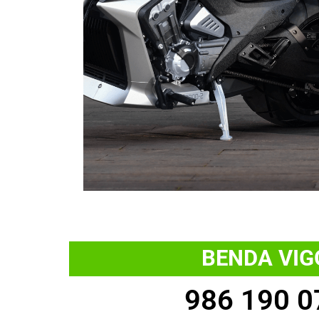
TODOS 
MODEL
BENDA VIG
986 190 0
BEND