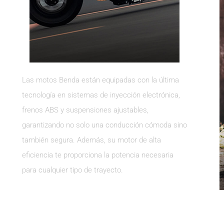
Las motos Benda están equipadas con la última
tecnología en sistemas de inyección electrónica,
frenos ABS y suspensiones ajustables,
garantizando no solo una conducción cómoda sino
también segura. Además, su motor de alta
eficiencia te proporciona la potencia necesaria
para cualquier tipo de trayecto.