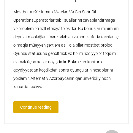
Mostbet-az91: İdman Mərcləri Və Giri Sarir Oil
OperationsOperatorlar təbii suallarımı cavablandırmağa
və problemləri həll etməyə tələsirlər. Bu bonuslar minimum
depozit məbləğləri, mərc tələbləri və son istifadə tarixləri iç
olmaqla müəyyən şərtlərə asılı ola bilər mostbet proloq.
Oyunçu statusunu genəltmək və həlim hədiyyələr təqdim
eləmək üçün xallar dəyişdirilir. Bukmeker kontoru
qeydiyyatdan keçdikdən sonra oyunçuların hesablarını
yoxlamır. Alternativ Azərbaycanın qanunvericiliyindən
kənarda fəaliyyət
Continue reading