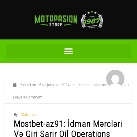
Posted on
15 de junio de 2024
/
Posted in
Mostbet AZ Casino
/
Leave a Comment
By -
Motopasion
Mostbet-az91: İdman Mərcləri
Və Giri Sarir Oil Operations