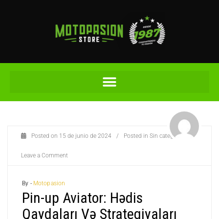
Posted on
15 de junio de 2024
/
Posted in
Sin categoría
/
Leave a Comment
By -
Motopasion
Pin-up Aviator: Hədis
Qaydaları Və Strategiyaları