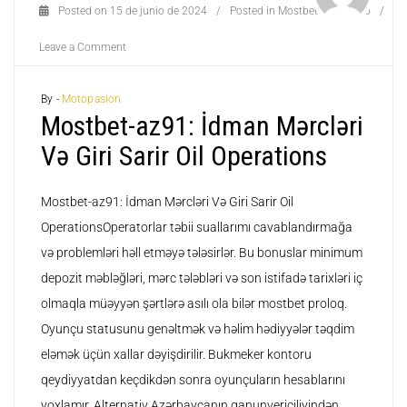
Posted on
15 de junio de 2024
/
Posted in
Mostbet AZ Casino
/
Leave a Comment
By -
Motopasion
Mostbet-az91: İdman Mərcləri
Və Giri Sarir Oil Operations
Mostbet-az91: İdman Mərcləri Və Giri Sarir Oil
OperationsOperatorlar təbii suallarımı cavablandırmağa
və problemləri həll etməyə tələsirlər. Bu bonuslar minimum
depozit məbləğləri, mərc tələbləri və son istifadə tarixləri iç
olmaqla müəyyən şərtlərə asılı ola bilər mostbet proloq.
Oyunçu statusunu genəltmək və həlim hədiyyələr təqdim
eləmək üçün xallar dəyişdirilir. Bukmeker kontoru
qeydiyyatdan keçdikdən sonra oyunçuların hesablarını
yoxlamır. Alternativ Azərbaycanın qanunvericiliyindən